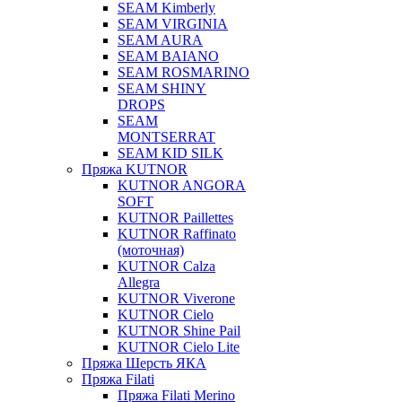
SEAM Kimberly
SEAM VIRGINIA
SEAM AURA
SEAM BAIANO
SEAM ROSMARINO
SEAM SHINY
DROPS
SEAM
MONTSERRAT
SEAM KID SILK
Пряжа KUTNOR
KUTNOR ANGORA
SOFT
KUTNOR Paillettes
KUTNOR Raffinato
(моточная)
KUTNOR Calza
Allegra
KUTNOR Viverone
KUTNOR Cielo
KUTNOR Shine Pail
KUTNOR Cielo Lite
Пряжа Шерсть ЯКА
Пряжа Filati
Пряжа Filati Merino