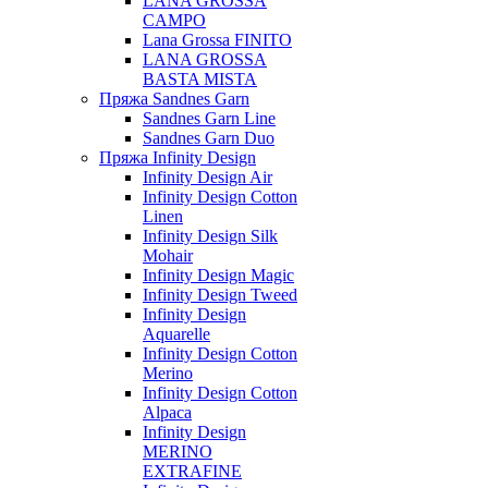
LANA GROSSA
CAMPO
Lana Grossa FINITO
LANA GROSSA
BASTA MISTA
Пряжа Sandnes Garn
Sandnes Garn Line
Sandnes Garn Duo
Пряжа Infinity Design
Infinity Design Air
Infinity Design Cotton
Linen
Infinity Design Silk
Mohair
Infinity Design Magic
Infinity Design Tweed
Infinity Design
Aquarelle
Infinity Design Cotton
Merino
Infinity Design Cotton
Alpaca
Infinity Design
MERINO
EXTRAFINE