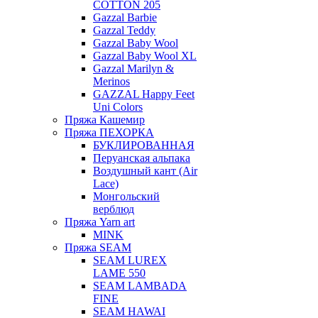
COTTON 205
Gazzal Barbie
Gazzal Teddy
Gazzal Baby Wool
Gazzal Baby Wool XL
Gazzal Marilyn &
Merinos
GAZZAL Happy Feet
Uni Colors
Пряжа Кашемир
Пряжа ПЕХОРКА
БУКЛИРОВАННАЯ
Перуанская альпака
Воздушный кант (Air
Lace)
Монгольский
верблюд
Пряжа Yarn art
MINK
Пряжа SEAM
SEAM LUREX
LAME 550
SEAM LAMBADA
FINE
SEAM HAWAI