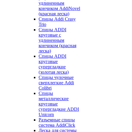
удлиненным
кончиком AddiNovel
(красная леска)
Спицы Addi Crasy
Trio
Спицы ADDI
круговые с
удлиненным
кончиком (красная
леска)
Спицы ADDI
круговые
супергладкие
(золотая леска)
Спицы чулочные
сверхлегкие Addi
Colibri
Спицы
металлические
круговые
супергладкие ADDI
Unicorn
Разъемные спицы
система AddiClick
Леска для системы