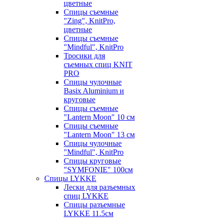
цветные
Спицы съемные
"Zing", KnitPro,
цветные
Спицы съемные
"Mindful", KnitPro
Тросики для
съемных спиц KNIT
PRO
Спицы чулочные
Basix Aluminium и
круговые
Спицы съемные
"Lantern Moon" 10 см
Спицы съемные
"Lantern Moon" 13 см
Спицы чулочные
"Mindful", KnitPro
Спицы круговые
"SYMFONIE" 100см
Спицы LYKKE
Лески для разъемных
спиц LYKKE
Спицы разъемные
LYKKE 11.5см