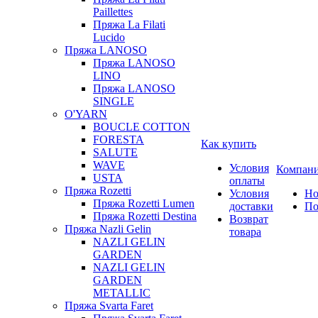
Paillettes
Пряжа La Filati
Lucido
Пряжа LANOSO
Пряжа LANOSO
LINO
Пряжа LANOSO
SINGLE
O'YARN
BOUCLE COTTON
FORESTA
Как купить
SALUTE
WAVE
Условия
Компан
USTA
оплаты
Пряжа Rozetti
Условия
Но
Пряжа Rozetti Lumen
доставки
По
Пряжа Rozetti Destina
Возврат
Пряжа Nazli Gelin
товара
NAZLI GELIN
GARDEN
NAZLI GELIN
GARDEN
METALLIC
Пряжа Svarta Faret