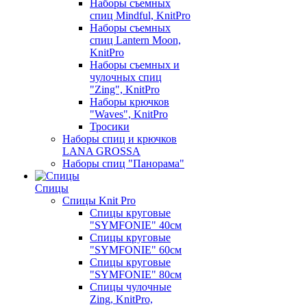
Наборы съемных
спиц Mindful, KnitPro
Наборы съемных
спиц Lantern Moon,
KnitPro
Наборы съемных и
чулочных спиц
"Zing", KnitPro
Наборы крючков
"Waves", KnitPro
Тросики
Наборы спиц и крючков
LANA GROSSA
Наборы спиц "Панорама"
Спицы
Спицы Knit Pro
Спицы круговые
"SYMFONIE" 40см
Спицы круговые
"SYMFONIE" 60см
Спицы круговые
"SYMFONIE" 80см
Спицы чулочные
Zing, KnitPro,