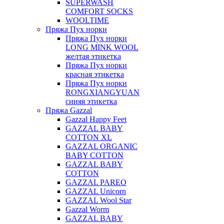
SUPERWASH
COMFORT SOCKS
WOOLTIME
Пряжа Пух норки
Пряжа Пух норки
LONG MINK WOOL
желтая этикетка
Пряжа Пух норки
красная этикетка
Пряжа Пух норки
RONGXIANGYUAN
синяя этикетка
Пряжа Gazzal
Gazzal Happy Feet
GAZZAL BABY
COTTON XL
GAZZAL ORGANIC
BABY COTTON
GAZZAL BABY
COTTON
GAZZAL PAREO
GAZZAL Unicorn
GAZZAL Wool Star
Gazzal Worm
GAZZAL BABY