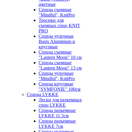
цветные
Спицы съемные
"Mindful", KnitPro
Тросики для
съемных спиц KNIT
PRO
Спицы чулочные
Basix Aluminium и
круговые
Спицы съемные
"Lantern Moon" 10 см
Спицы съемные
"Lantern Moon" 13 см
Спицы чулочные
"Mindful", KnitPro
Спицы круговые
"SYMFONIE" 100см
Спицы LYKKE
Лески для разъемных
спиц LYKKE
Спицы разъемные
LYKKE 11.5см
Спицы разъемные
LYKKE 7см
Спицы чулочные