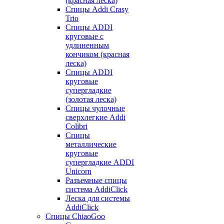
(красная леска)
Спицы Addi Crasy
Trio
Спицы ADDI
круговые с
удлиненным
кончиком (красная
леска)
Спицы ADDI
круговые
супергладкие
(золотая леска)
Спицы чулочные
сверхлегкие Addi
Colibri
Спицы
металлические
круговые
супергладкие ADDI
Unicorn
Разъемные спицы
система AddiClick
Леска для системы
AddiClick
Спицы ChiaoGoo