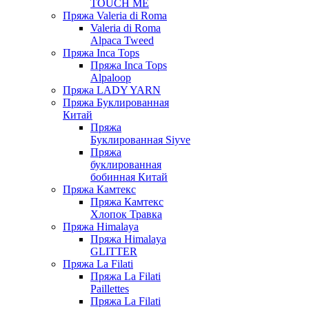
TOUCH ME
Пряжа Valeria di Roma
Valeria di Roma
Alpaca Tweed
Пряжа Inca Tops
Пряжа Inca Tops
Alpaloop
Пряжа LADY YARN
Пряжа Буклированная
Китай
Пряжа
Буклированная Siyve
Пряжа
буклированная
бобинная Китай
Пряжа Камтекс
Пряжа Камтекс
Хлопок Травка
Пряжа Himalaya
Пряжа Himalaya
GLITTER
Пряжа La Filati
Пряжа La Filati
Paillettes
Пряжа La Filati