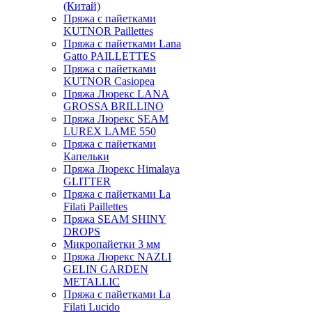
(Китай)
Пряжа с пайетками
KUTNOR Paillettes
Пряжа с пайетками Lana
Gatto PAILLETTES
Пряжа с пайетками
KUTNOR Casiopea
Пряжа Люрекс LANA
GROSSA BRILLINO
Пряжа Люрекс SEAM
LUREX LAME 550
Пряжа с пайетками
Капельки
Пряжа Люрекс Himalaya
GLITTER
Пряжа с пайетками La
Filati Paillettes
Пряжа SEAM SHINY
DROPS
Микропайетки 3 мм
Пряжа Люрекс NAZLI
GELIN GARDEN
METALLIC
Пряжа с пайетками La
Filati Lucido