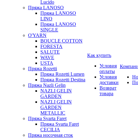
Lucido
Пряжа LANOSO
Пряжа LANOSO
LINO
Пряжа LANOSO
SINGLE
O'YARN
BOUCLE COTTON
FORESTA
SALUTE
Как купить
WAVE
USTA
Условия
Компан
Пряжа Rozetti
оплаты
Пряжа Rozetti Lumen
Условия
Но
Пряжа Rozetti Destina
доставки
По
Пряжа Nazli Gelin
Возврат
NAZLI GELIN
товара
GARDEN
NAZLI GELIN
GARDEN
METALLIC
Пряжа Svarta Faret
Пряжа Svarta Faret
CECILIA
Пряжа носочная сток