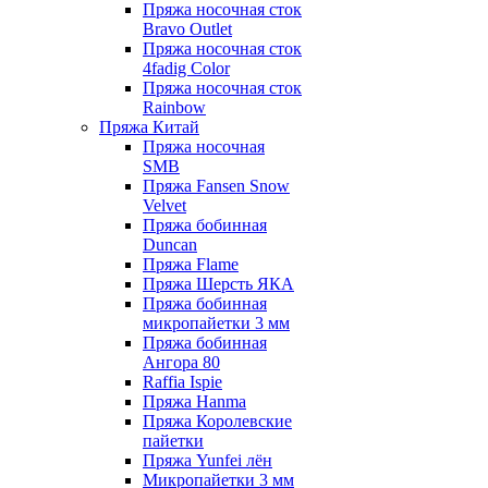
Пряжа носочная сток
Bravo Outlet
Пряжа носочная сток
4fadig Color
Пряжа носочная сток
Rainbow
Пряжа Китай
Пряжа носочная
SMB
Пряжа Fansen Snow
Velvet
Пряжа бобинная
Duncan
Пряжа Flame
Пряжа Шерсть ЯКА
Пряжа бобинная
микропайетки 3 мм
Пряжа бобинная
Ангора 80
Raffia Ispie
Пряжа Hanma
Пряжа Королевские
пайетки
Пряжа Yunfei лён
Микропайетки 3 мм