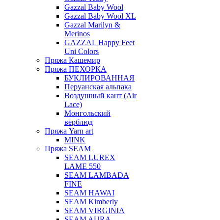
Gazzal Baby Wool
Gazzal Baby Wool XL
Gazzal Marilyn &
Merinos
GAZZAL Happy Feet
Uni Colors
Пряжа Кашемир
Пряжа ПЕХОРКА
БУКЛИРОВАННАЯ
Перуанская альпака
Воздушный кант (Air
Lace)
Монгольский
верблюд
Пряжа Yarn art
MINK
Пряжа SEAM
SEAM LUREX
LAME 550
SEAM LAMBADA
FINE
SEAM HAWAI
SEAM Kimberly
SEAM VIRGINIA
SEAM AURA