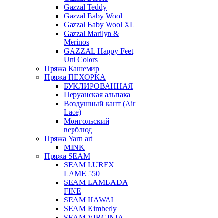
Gazzal Teddy
Gazzal Baby Wool
Gazzal Baby Wool XL
Gazzal Marilyn &
Merinos
GAZZAL Happy Feet
Uni Colors
Пряжа Кашемир
Пряжа ПЕХОРКА
БУКЛИРОВАННАЯ
Перуанская альпака
Воздушный кант (Air
Lace)
Монгольский
верблюд
Пряжа Yarn art
MINK
Пряжа SEAM
SEAM LUREX
LAME 550
SEAM LAMBADA
FINE
SEAM HAWAI
SEAM Kimberly
SEAM VIRGINIA