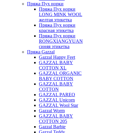
Пряжа Пух норки
Пряжа Пух норки
LONG MINK WOOL
желтая этикетка
Пряжа Пух норки
красная этикетка
Пряжа Пух норки
RONGXIANGYUAN
синяя этикетка
Пряжа Gazzal
Gazzal Happy Feet
GAZZAL BABY
COTTON XL
GAZZAL ORGANIC
BABY COTTON
GAZZAL BABY
COTTON
GAZZAL PAREO
GAZZAL Unicorn
GAZZAL Wool Star
Gazzal Worm
GAZZAL BABY
COTTON 205
Gazzal Barbie
Gazzal Teddy