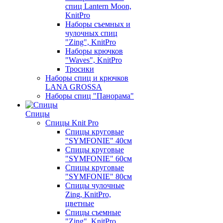
спиц Lantern Moon,
KnitPro
Наборы съемных и
чулочных спиц
"Zing", KnitPro
Наборы крючков
"Waves", KnitPro
Тросики
Наборы спиц и крючков
LANA GROSSA
Наборы спиц "Панорама"
Спицы
Спицы Knit Pro
Спицы круговые
"SYMFONIE" 40см
Спицы круговые
"SYMFONIE" 60см
Спицы круговые
"SYMFONIE" 80см
Спицы чулочные
Zing, KnitPro,
цветные
Спицы съемные
"Zing", KnitPro,