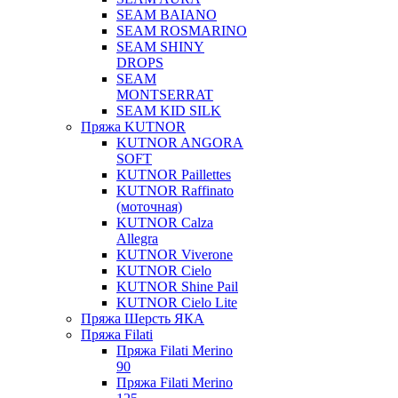
SEAM BAIANO
SEAM ROSMARINO
SEAM SHINY
DROPS
SEAM
MONTSERRAT
SEAM KID SILK
Пряжа KUTNOR
KUTNOR ANGORA
SOFT
KUTNOR Paillettes
KUTNOR Raffinato
(моточная)
KUTNOR Calza
Allegra
KUTNOR Viverone
KUTNOR Cielo
KUTNOR Shine Pail
KUTNOR Cielo Lite
Пряжа Шерсть ЯКА
Пряжа Filati
Пряжа Filati Merino
90
Пряжа Filati Merino