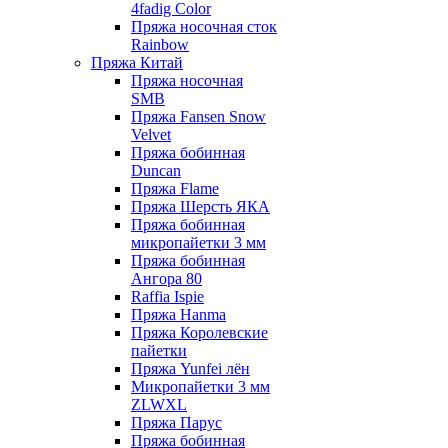
4fadig Color
Пряжа носочная сток
Rainbow
Пряжа Китай
Пряжа носочная
SMB
Пряжа Fansen Snow
Velvet
Пряжа бобинная
Duncan
Пряжа Flame
Пряжа Шерсть ЯКА
Пряжа бобинная
микропайетки 3 мм
Пряжа бобинная
Ангора 80
Raffia Ispie
Пряжа Hanma
Пряжа Королевские
пайетки
Пряжа Yunfei лён
Микропайетки 3 мм
ZLWXL
Пряжа Парус
Пряжа бобинная