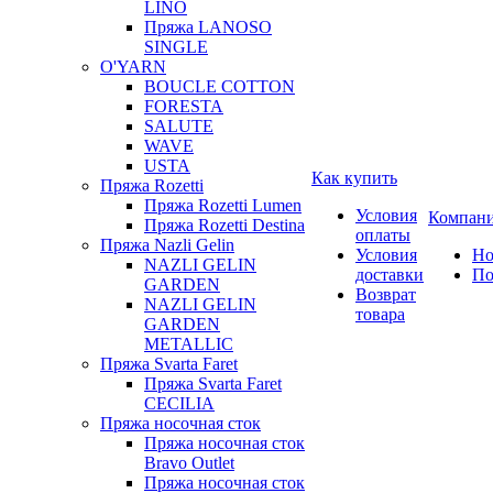
LINO
Пряжа LANOSO
SINGLE
O'YARN
BOUCLE COTTON
FORESTA
SALUTE
WAVE
USTA
Как купить
Пряжа Rozetti
Пряжа Rozetti Lumen
Условия
Компан
Пряжа Rozetti Destina
оплаты
Пряжа Nazli Gelin
Условия
Но
NAZLI GELIN
доставки
По
GARDEN
Возврат
NAZLI GELIN
товара
GARDEN
METALLIC
Пряжа Svarta Faret
Пряжа Svarta Faret
CECILIA
Пряжа носочная сток
Пряжа носочная сток
Bravo Outlet
Пряжа носочная сток