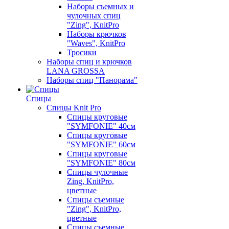
Наборы съемных и
чулочных спиц
"Zing", KnitPro
Наборы крючков
"Waves", KnitPro
Тросики
Наборы спиц и крючков
LANA GROSSA
Наборы спиц "Панорама"
Спицы
Спицы Knit Pro
Спицы круговые
"SYMFONIE" 40см
Спицы круговые
"SYMFONIE" 60см
Спицы круговые
"SYMFONIE" 80см
Спицы чулочные
Zing, KnitPro,
цветные
Спицы съемные
"Zing", KnitPro,
цветные
Спицы съемные