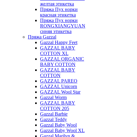
желтая этикетка
Пряжа Пух норки
красная этикетка
Пряжа Пух норки
RONGXIANGYUAN
синяя этикетка
Пряжа Gazzal
Gazzal Happy Feet
GAZZAL BABY
COTTON XL
GAZZAL ORGANIC
BABY COTTON
GAZZAL BABY
COTTON
GAZZAL PAREO
GAZZAL Unicorn
GAZZAL Wool Star
Gazzal Worm
GAZZAL BABY
COTTON 205
Gazzal Barbie
Gazzal Teddy
Gazzal Baby Wool
Gazzal Baby Wool XL
Gazzal Marilyn &