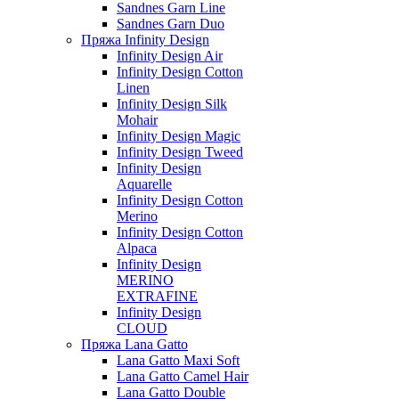
Sandnes Garn Line
Sandnes Garn Duo
Пряжа Infinity Design
Infinity Design Air
Infinity Design Cotton
Linen
Infinity Design Silk
Mohair
Infinity Design Magic
Infinity Design Tweed
Infinity Design
Aquarelle
Infinity Design Cotton
Merino
Infinity Design Cotton
Alpaca
Infinity Design
MERINO
EXTRAFINE
Infinity Design
CLOUD
Пряжа Lana Gatto
Lana Gatto Maxi Soft
Lana Gatto Camel Hair
Lana Gatto Double