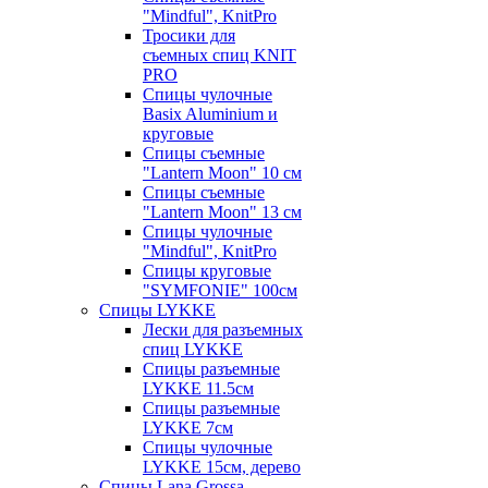
"Mindful", KnitPro
Тросики для
съемных спиц KNIT
PRO
Спицы чулочные
Basix Aluminium и
круговые
Спицы съемные
"Lantern Moon" 10 см
Спицы съемные
"Lantern Moon" 13 см
Спицы чулочные
"Mindful", KnitPro
Спицы круговые
"SYMFONIE" 100см
Спицы LYKKE
Лески для разъемных
спиц LYKKE
Спицы разъемные
LYKKE 11.5см
Спицы разъемные
LYKKE 7см
Спицы чулочные
LYKKE 15см, дерево
Спицы Lana Grossa