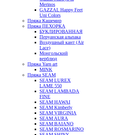
Merinos
GAZZAL Happy Feet
Uni Colors
Пряжа Кашемир
Пряжа ПЕХОРКА
БУКЛИРОВАННАЯ
Перуанская альпака
Воздушный кант (Air
Lace)
Монгольский
верблюд
Пряжа Yarn art
MINK
Пряжа SEAM
SEAM LUREX
LAME 550
SEAM LAMBADA
FINE
SEAM HAWAI
SEAM Kimberly
SEAM VIRGINIA
SEAM AURA
SEAM BAIANO
SEAM ROSMARINO
SEAM SHINY