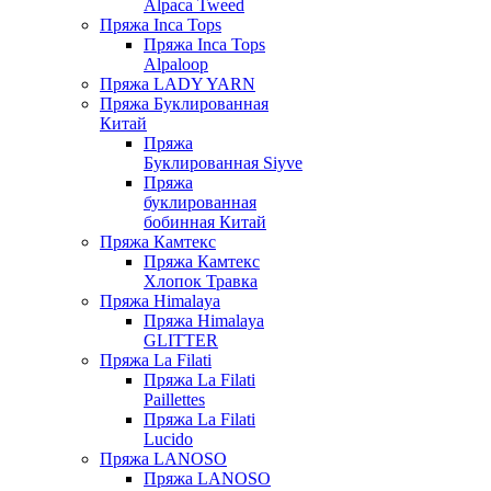
Alpaca Tweed
Пряжа Inca Tops
Пряжа Inca Tops
Alpaloop
Пряжа LADY YARN
Пряжа Буклированная
Китай
Пряжа
Буклированная Siyve
Пряжа
буклированная
бобинная Китай
Пряжа Камтекс
Пряжа Камтекс
Хлопок Травка
Пряжа Himalaya
Пряжа Himalaya
GLITTER
Пряжа La Filati
Пряжа La Filati
Paillettes
Пряжа La Filati
Lucido
Пряжа LANOSO
Пряжа LANOSO