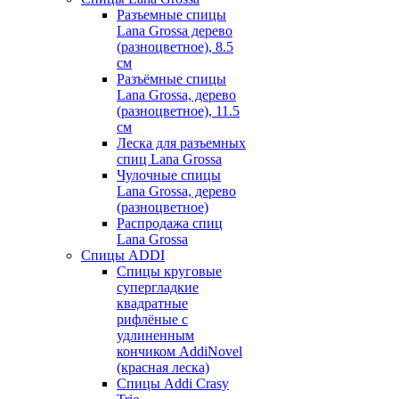
Разъемные спицы
Lana Grossa дерево
(разноцветное), 8.5
см
Разъёмные спицы
Lana Grossa, дерево
(разноцветное), 11.5
см
Леска для разъемных
спиц Lana Grossa
Чулочные спицы
Lana Grossa, дерево
(разноцветное)
Распродажа спиц
Lana Grossa
Спицы ADDI
Спицы круговые
супергладкие
квадратные
рифлёные с
удлиненным
кончиком AddiNovel
(красная леска)
Спицы Addi Crasy