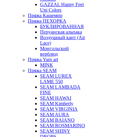
GAZZAL Happy Feet
Uni Colors
Пряжа Кашемир
Пряжа ПЕХОРКА
БУКЛИРОВАННАЯ
Перуанская альпака
Воздушный кант (Air
Lace)
Монгольский
верблюд
Пряжа Yarn art
MINK
Пряжа SEAM
SEAM LUREX
LAME 550
SEAM LAMBADA
FINE
SEAM HAWAI
SEAM Kimberly
SEAM VIRGINIA
SEAM AURA
SEAM BAIANO
SEAM ROSMARINO
SEAM SHINY
DROPS