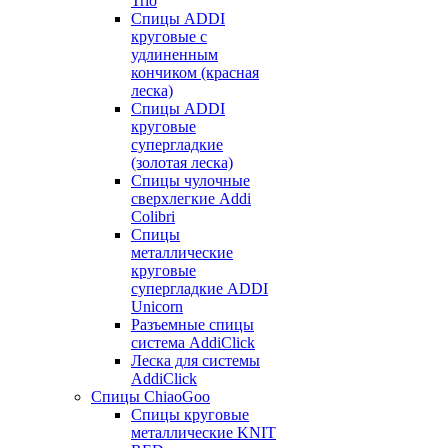
Trio
Спицы ADDI
круговые с
удлиненным
кончиком (красная
леска)
Спицы ADDI
круговые
супергладкие
(золотая леска)
Спицы чулочные
сверхлегкие Addi
Colibri
Спицы
металлические
круговые
супергладкие ADDI
Unicorn
Разъемные спицы
система AddiClick
Леска для системы
AddiClick
Спицы ChiaoGoo
Спицы круговые
металлические KNIT