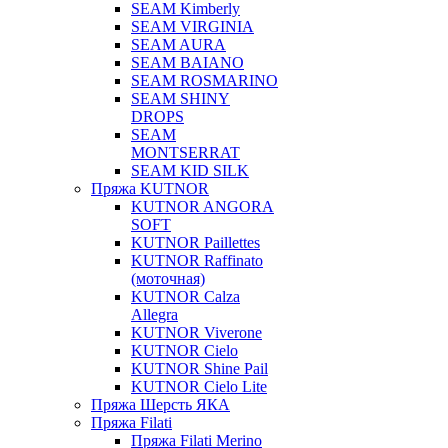
SEAM Kimberly
SEAM VIRGINIA
SEAM AURA
SEAM BAIANO
SEAM ROSMARINO
SEAM SHINY
DROPS
SEAM
MONTSERRAT
SEAM KID SILK
Пряжа KUTNOR
KUTNOR ANGORA
SOFT
KUTNOR Paillettes
KUTNOR Raffinato
(моточная)
KUTNOR Calza
Allegra
KUTNOR Viverone
KUTNOR Cielo
KUTNOR Shine Pail
KUTNOR Cielo Lite
Пряжа Шерсть ЯКА
Пряжа Filati
Пряжа Filati Merino