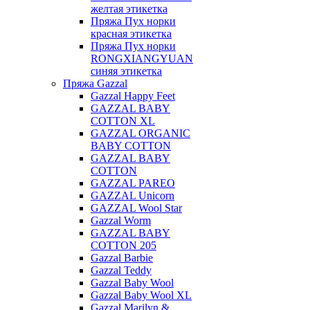
желтая этикетка
Пряжа Пух норки
красная этикетка
Пряжа Пух норки
RONGXIANGYUAN
синяя этикетка
Пряжа Gazzal
Gazzal Happy Feet
GAZZAL BABY
COTTON XL
GAZZAL ORGANIC
BABY COTTON
GAZZAL BABY
COTTON
GAZZAL PAREO
GAZZAL Unicorn
GAZZAL Wool Star
Gazzal Worm
GAZZAL BABY
COTTON 205
Gazzal Barbie
Gazzal Teddy
Gazzal Baby Wool
Gazzal Baby Wool XL
Gazzal Marilyn &