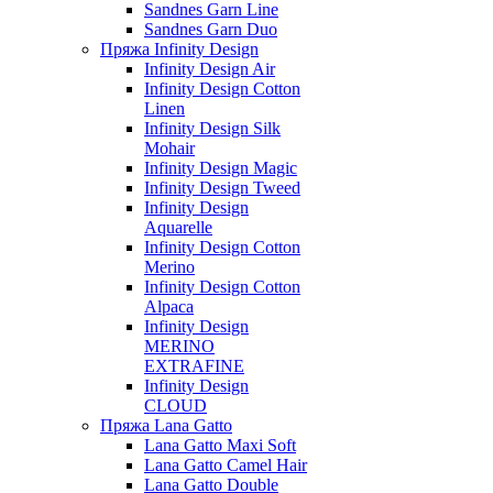
Sandnes Garn Line
Sandnes Garn Duo
Пряжа Infinity Design
Infinity Design Air
Infinity Design Cotton
Linen
Infinity Design Silk
Mohair
Infinity Design Magic
Infinity Design Tweed
Infinity Design
Aquarelle
Infinity Design Cotton
Merino
Infinity Design Cotton
Alpaca
Infinity Design
MERINO
EXTRAFINE
Infinity Design
CLOUD
Пряжа Lana Gatto
Lana Gatto Maxi Soft
Lana Gatto Camel Hair
Lana Gatto Double