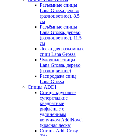
Разъемные спицы
Lana Grossa дерево
(разноцветное), 8.5
см
Разъёмные спицы
Lana Grossa, дерево
(разноцветное), 11.5
см
Леска для разъемных
спиц Lana Grossa
Чулочные спицы
Lana Grossa, дерево
(разноцветное)
Распродажа спиц
Lana Grossa
Спицы ADDI
Спицы круговые
супергладкие
квадратные
рифлёные с
удлиненным
кончиком AddiNovel
(красная леска)
Спицы Addi Crasy