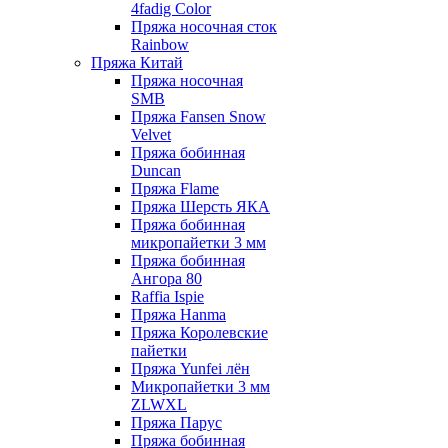
4fadig Color
Пряжа носочная сток
Rainbow
Пряжа Китай
Пряжа носочная
SMB
Пряжа Fansen Snow
Velvet
Пряжа бобинная
Duncan
Пряжа Flame
Пряжа Шерсть ЯКА
Пряжа бобинная
микропайетки 3 мм
Пряжа бобинная
Ангора 80
Raffia Ispie
Пряжа Hanma
Пряжа Королевские
пайетки
Пряжа Yunfei лён
Микропайетки 3 мм
ZLWXL
Пряжа Парус
Пряжа бобинная