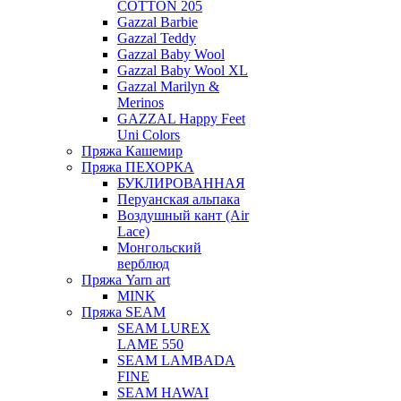
COTTON 205
Gazzal Barbie
Gazzal Teddy
Gazzal Baby Wool
Gazzal Baby Wool XL
Gazzal Marilyn &
Merinos
GAZZAL Happy Feet
Uni Colors
Пряжа Кашемир
Пряжа ПЕХОРКА
БУКЛИРОВАННАЯ
Перуанская альпака
Воздушный кант (Air
Lace)
Монгольский
верблюд
Пряжа Yarn art
MINK
Пряжа SEAM
SEAM LUREX
LAME 550
SEAM LAMBADA
FINE
SEAM HAWAI