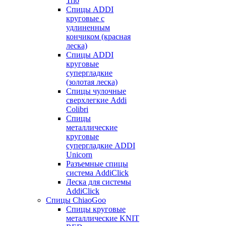
Trio
Спицы ADDI
круговые с
удлиненным
кончиком (красная
леска)
Спицы ADDI
круговые
супергладкие
(золотая леска)
Спицы чулочные
сверхлегкие Addi
Colibri
Спицы
металлические
круговые
супергладкие ADDI
Unicorn
Разъемные спицы
система AddiClick
Леска для системы
AddiClick
Спицы ChiaoGoo
Спицы круговые
металлические KNIT