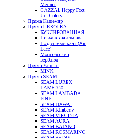
Merinos
GAZZAL Happy Feet
Uni Colors
Пряжа Кашемир
Пряжа ПЕХОРКА
БУКЛИРОВАННАЯ
Перуанская альпака
Воздушный кант (Air
Lace)
Монгольский
верблюд
Пряжа Yarn art
MINK
Пряжа SEAM
SEAM LUREX
LAME 550
SEAM LAMBADA
FINE
SEAM HAWAI
SEAM Kimberly
SEAM VIRGINIA
SEAM AURA
SEAM BAIANO
SEAM ROSMARINO
SEAM SHINY