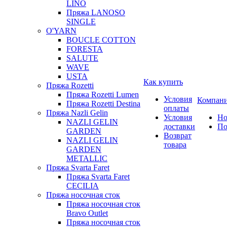
LINO
Пряжа LANOSO
SINGLE
O'YARN
BOUCLE COTTON
FORESTA
SALUTE
WAVE
USTA
Как купить
Пряжа Rozetti
Пряжа Rozetti Lumen
Условия
Компан
Пряжа Rozetti Destina
оплаты
Пряжа Nazli Gelin
Условия
Но
NAZLI GELIN
доставки
По
GARDEN
Возврат
NAZLI GELIN
товара
GARDEN
METALLIC
Пряжа Svarta Faret
Пряжа Svarta Faret
CECILIA
Пряжа носочная сток
Пряжа носочная сток
Bravo Outlet
Пряжа носочная сток