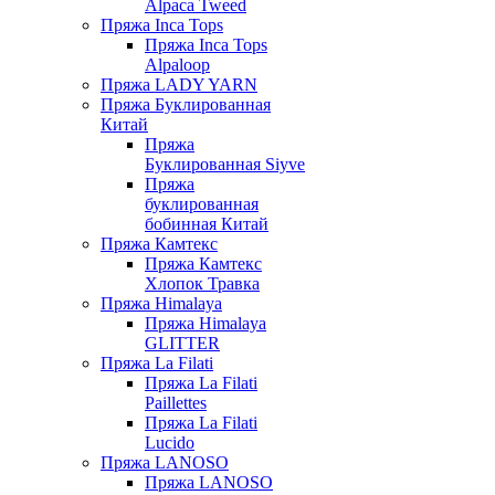
Alpaca Tweed
Пряжа Inca Tops
Пряжа Inca Tops
Alpaloop
Пряжа LADY YARN
Пряжа Буклированная
Китай
Пряжа
Буклированная Siyve
Пряжа
буклированная
бобинная Китай
Пряжа Камтекс
Пряжа Камтекс
Хлопок Травка
Пряжа Himalaya
Пряжа Himalaya
GLITTER
Пряжа La Filati
Пряжа La Filati
Paillettes
Пряжа La Filati
Lucido
Пряжа LANOSO
Пряжа LANOSO