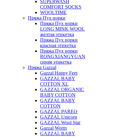
SUPERWASH
COMFORT SOCKS
WOOLTIME
Пряжа Пух норки
Пряжа Пух норки
LONG MINK WOOL
желтая этикетка
Пряжа Пух норки
красная этикетка
Пряжа Пух норки
RONGXIANGYUAN
синяя этикетка
Пряжа Gazzal
Gazzal Happy Feet
GAZZAL BABY
COTTON XL
GAZZAL ORGANIC
BABY COTTON
GAZZAL BABY
COTTON
GAZZAL PAREO
GAZZAL Unicorn
GAZZAL Wool Star
Gazzal Worm
GAZZAL BABY