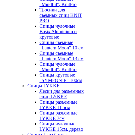
"Mindful", KnitPro
Тросики для
съемных спиц KNIT
PRO
Спицы чулочные
Basix Aluminium и
круговые
Спицы съемные
"Lantern Moon" 10 см
Спицы съемные
"Lantern Moon" 13 см
Спицы чулочные
"Mindful", KnitPro
Спицы круговые
"SYMFONIE" 100см
Спицы LYKKE
Лески для разъемных
спиц LYKKE
Спицы разъемные
LYKKE 11.5см
Спицы разъемные
LYKKE 7см
Спицы чулочные
LYKKE 15см, дерево
Спицы Lana Grossa