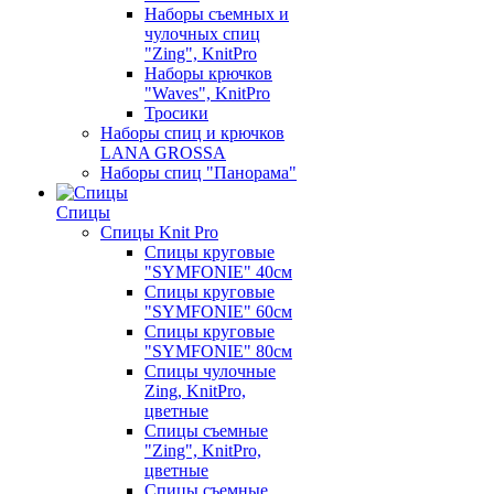
Наборы съемных и
чулочных спиц
"Zing", KnitPro
Наборы крючков
"Waves", KnitPro
Тросики
Наборы спиц и крючков
LANA GROSSA
Наборы спиц "Панорама"
Спицы
Спицы Knit Pro
Спицы круговые
"SYMFONIE" 40см
Спицы круговые
"SYMFONIE" 60см
Спицы круговые
"SYMFONIE" 80см
Спицы чулочные
Zing, KnitPro,
цветные
Спицы съемные
"Zing", KnitPro,
цветные
Спицы съемные