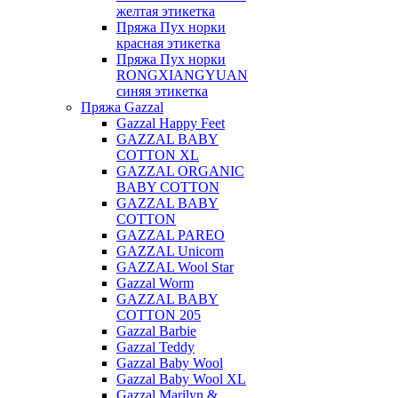
желтая этикетка
Пряжа Пух норки
красная этикетка
Пряжа Пух норки
RONGXIANGYUAN
синяя этикетка
Пряжа Gazzal
Gazzal Happy Feet
GAZZAL BABY
COTTON XL
GAZZAL ORGANIC
BABY COTTON
GAZZAL BABY
COTTON
GAZZAL PAREO
GAZZAL Unicorn
GAZZAL Wool Star
Gazzal Worm
GAZZAL BABY
COTTON 205
Gazzal Barbie
Gazzal Teddy
Gazzal Baby Wool
Gazzal Baby Wool XL
Gazzal Marilyn &