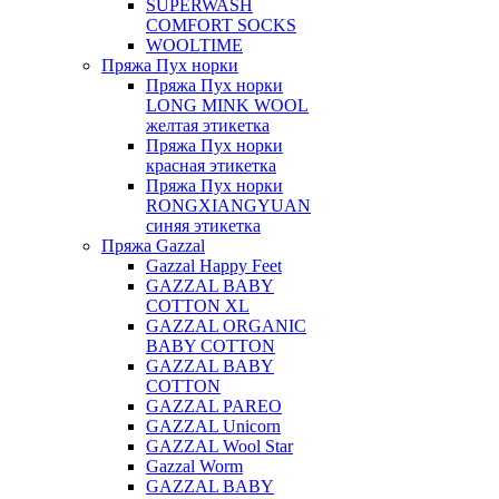
SUPERWASH
COMFORT SOCKS
WOOLTIME
Пряжа Пух норки
Пряжа Пух норки
LONG MINK WOOL
желтая этикетка
Пряжа Пух норки
красная этикетка
Пряжа Пух норки
RONGXIANGYUAN
синяя этикетка
Пряжа Gazzal
Gazzal Happy Feet
GAZZAL BABY
COTTON XL
GAZZAL ORGANIC
BABY COTTON
GAZZAL BABY
COTTON
GAZZAL PAREO
GAZZAL Unicorn
GAZZAL Wool Star
Gazzal Worm
GAZZAL BABY