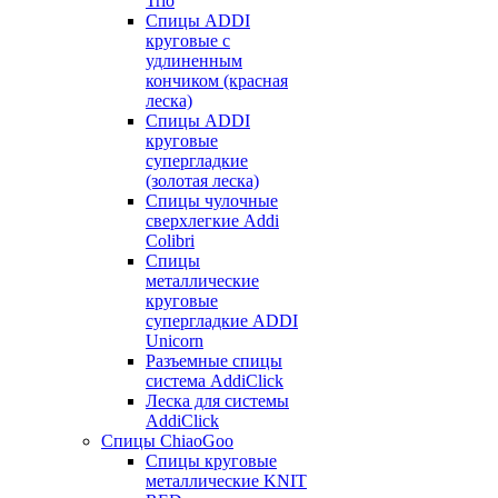
Trio
Спицы ADDI
круговые с
удлиненным
кончиком (красная
леска)
Спицы ADDI
круговые
супергладкие
(золотая леска)
Спицы чулочные
сверхлегкие Addi
Colibri
Спицы
металлические
круговые
супергладкие ADDI
Unicorn
Разъемные спицы
система AddiClick
Леска для системы
AddiClick
Спицы ChiaoGoo
Спицы круговые
металлические KNIT