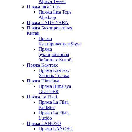
Alpaca Tweed
Пряжа Inca Tops
Пряжа Inca Tops
Alpaloop
Пряжа LADY YARN
Пряжа Буклированная
Китай
Пряжа
Буклированная Siyve
Пряжа
буклированная
бобинная Китай
Пряжа Камтекс
Пряжа Камтекс
Хлопок Травка
Пряжа Himalaya
Пряжа Himalaya
GLITTER
Пряжа La Filati
Пряжа La Filati
Paillettes
Пряжа La Filati
Lucido
Пряжа LANOSO
Пряжа LANOSO