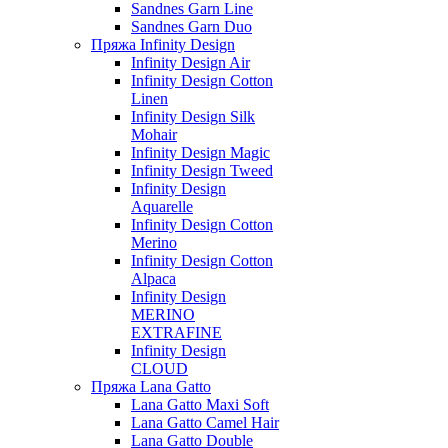
Sandnes Garn Line
Sandnes Garn Duo
Пряжа Infinity Design
Infinity Design Air
Infinity Design Cotton
Linen
Infinity Design Silk
Mohair
Infinity Design Magic
Infinity Design Tweed
Infinity Design
Aquarelle
Infinity Design Cotton
Merino
Infinity Design Cotton
Alpaca
Infinity Design
MERINO
EXTRAFINE
Infinity Design
CLOUD
Пряжа Lana Gatto
Lana Gatto Maxi Soft
Lana Gatto Camel Hair
Lana Gatto Double