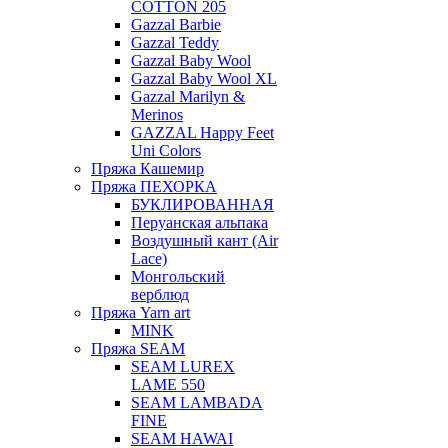
COTTON 205
Gazzal Barbie
Gazzal Teddy
Gazzal Baby Wool
Gazzal Baby Wool XL
Gazzal Marilyn &
Merinos
GAZZAL Happy Feet
Uni Colors
Пряжа Кашемир
Пряжа ПЕХОРКА
БУКЛИРОВАННАЯ
Перуанская альпака
Воздушный кант (Air
Lace)
Монгольский
верблюд
Пряжа Yarn art
MINK
Пряжа SEAM
SEAM LUREX
LAME 550
SEAM LAMBADA
FINE
SEAM HAWAI