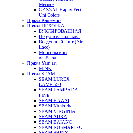
Merinos
GAZZAL Happy Feet
Uni Colors
Пряжа Кашемир
Пряжа ПЕХОРКА
БУКЛИРОВАННАЯ
Перуанская альпака
Воздушный кант (Air
Lace)
Монгольский
верблюд
Пряжа Yarn art
MINK
Пряжа SEAM
SEAM LUREX
LAME 550
SEAM LAMBADA
FINE
SEAM HAWAI
SEAM Kimberly
SEAM VIRGINIA
SEAM AURA
SEAM BAIANO
SEAM ROSMARINO
SEAM SHINY