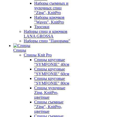
Наборы съемных и
чулочных спиц
"Zing", KnitPro
Наборы крючков
"Waves", KnitPro
Тросики
Наборы спиц и крючков
LANA GROSSA
Наборы спиц "Панорама"
Спицы
Спицы Knit Pro
Спицы круговые
"SYMFONIE" 40см
Спицы круговые
"SYMFONIE" 60см
Спицы круговые
"SYMFONIE" 80см
Спицы чулочные
Zing, KnitPro,
цветные
Спицы съемные
"Zing", KnitPro,
цветные
Спицы съемные