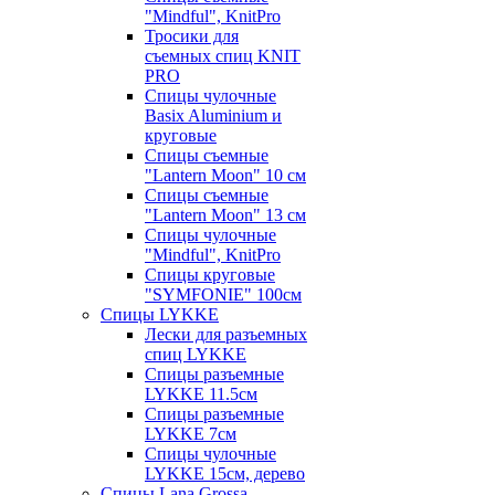
"Mindful", KnitPro
Тросики для
съемных спиц KNIT
PRO
Спицы чулочные
Basix Aluminium и
круговые
Спицы съемные
"Lantern Moon" 10 см
Спицы съемные
"Lantern Moon" 13 см
Спицы чулочные
"Mindful", KnitPro
Спицы круговые
"SYMFONIE" 100см
Спицы LYKKE
Лески для разъемных
спиц LYKKE
Спицы разъемные
LYKKE 11.5см
Спицы разъемные
LYKKE 7см
Спицы чулочные
LYKKE 15см, дерево
Спицы Lana Grossa