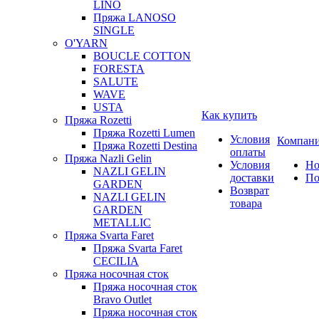
LINO
Пряжа LANOSO
SINGLE
O'YARN
BOUCLE COTTON
FORESTA
SALUTE
WAVE
USTA
Как купить
Пряжа Rozetti
Пряжа Rozetti Lumen
Условия
Компан
Пряжа Rozetti Destina
оплаты
Пряжа Nazli Gelin
Условия
Но
NAZLI GELIN
доставки
По
GARDEN
Возврат
NAZLI GELIN
товара
GARDEN
METALLIC
Пряжа Svarta Faret
Пряжа Svarta Faret
CECILIA
Пряжа носочная сток
Пряжа носочная сток
Bravo Outlet
Пряжа носочная сток