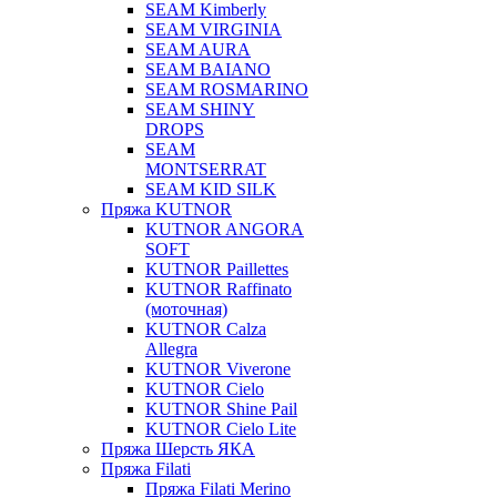
SEAM Kimberly
SEAM VIRGINIA
SEAM AURA
SEAM BAIANO
SEAM ROSMARINO
SEAM SHINY
DROPS
SEAM
MONTSERRAT
SEAM KID SILK
Пряжа KUTNOR
KUTNOR ANGORA
SOFT
KUTNOR Paillettes
KUTNOR Raffinato
(моточная)
KUTNOR Calza
Allegra
KUTNOR Viverone
KUTNOR Cielo
KUTNOR Shine Pail
KUTNOR Cielo Lite
Пряжа Шерсть ЯКА
Пряжа Filati
Пряжа Filati Merino