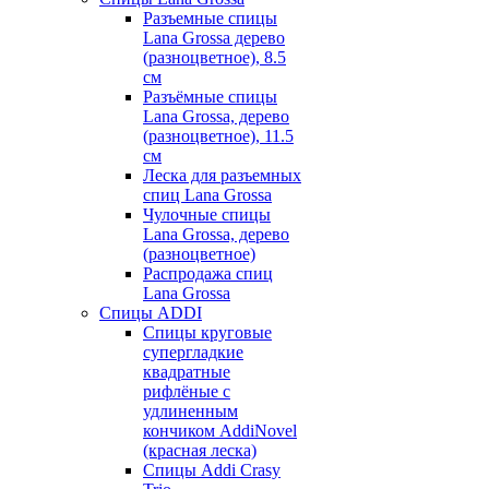
Разъемные спицы
Lana Grossa дерево
(разноцветное), 8.5
см
Разъёмные спицы
Lana Grossa, дерево
(разноцветное), 11.5
см
Леска для разъемных
спиц Lana Grossa
Чулочные спицы
Lana Grossa, дерево
(разноцветное)
Распродажа спиц
Lana Grossa
Спицы ADDI
Спицы круговые
супергладкие
квадратные
рифлёные с
удлиненным
кончиком AddiNovel
(красная леска)
Спицы Addi Crasy