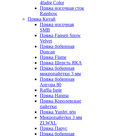
4fadig Color
Пряжа носочная сток
Rainbow
Пряжа Китай
Пряжа носочная
SMB
Пряжа Fansen Snow
Velvet
Пряжа бобинная
Duncan
Пряжа Flame
Пряжа Шерсть ЯКА
Пряжа бобинная
микропайетки 3 мм
Пряжа бобинная
Ангора 80
Raffia Ispie
Пряжа Hanma
Пряжа Королевские
пайетки
Пряжа Yunfei лён
Микропайетки 3 мм
ZLWXL
Пряжа Парус
Пряжа бобинная