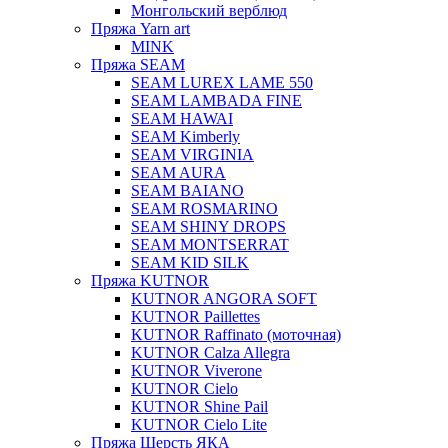
Монгольский верблюд
Пряжа Yarn art
MINK
Пряжа SEAM
SEAM LUREX LAME 550
SEAM LAMBADA FINE
SEAM HAWAI
SEAM Kimberly
SEAM VIRGINIA
SEAM AURA
SEAM BAIANO
SEAM ROSMARINO
SEAM SHINY DROPS
SEAM MONTSERRAT
SEAM KID SILK
Пряжа KUTNOR
KUTNOR ANGORA SOFT
KUTNOR Paillettes
KUTNOR Raffinato (моточная)
KUTNOR Calza Allegra
KUTNOR Viverone
KUTNOR Cielo
KUTNOR Shine Pail
KUTNOR Cielo Lite
Пряжа Шерсть ЯКА