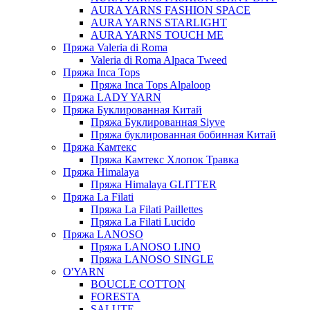
AURA YARNS FASHION SPACE
AURA YARNS STARLIGHT
AURA YARNS TOUCH ME
Пряжа Valeria di Roma
Valeria di Roma Alpaca Tweed
Пряжа Inca Tops
Пряжа Inca Tops Alpaloop
Пряжа LADY YARN
Пряжа Буклированная Китай
Пряжа Буклированная Siyve
Пряжа буклированная бобинная Китай
Пряжа Камтекс
Пряжа Камтекс Хлопок Травка
Пряжа Himalaya
Пряжа Himalaya GLITTER
Пряжа La Filati
Пряжа La Filati Paillettes
Пряжа La Filati Lucido
Пряжа LANOSO
Пряжа LANOSO LINO
Пряжа LANOSO SINGLE
O'YARN
BOUCLE COTTON
FORESTA
SALUTE