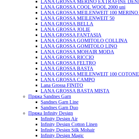
LANA GROSSA MERINO EXTRAFINE DEN
LANA GROSSA COOL WOOL 2000 uni
LANA GROSSA MEILENWEIT 100 MERINO
LANA GROSSA MEILENWEIT 50
LANA GROSSA BELLA
LANA GROSSA JOLIE
LANA GROSSA FANTASIA
LANA GROSSA GOMITOLO COLLINA
LANA GROSSA GOMITOLO LINO
LANA GROSSA MOHAIR MODA
LANA GROSSA RICCIO
LANA GROSSA FELTRO
LANA GROSSA BASTA
LANA GROSSA MEILENWEIT 100 COTON
LANA GROSSA CAMPO
Lana Grossa FINITO
LANA GROSSA BASTA MISTA
Пряжа Sandnes Garn
Sandnes Garn Line
Sandnes Garn Duo
Пряжа Infinity Design
Infinity Design Air
Infinity Design Cotton Linen
Infinity Design Silk Mohair
Infinity Design Magic