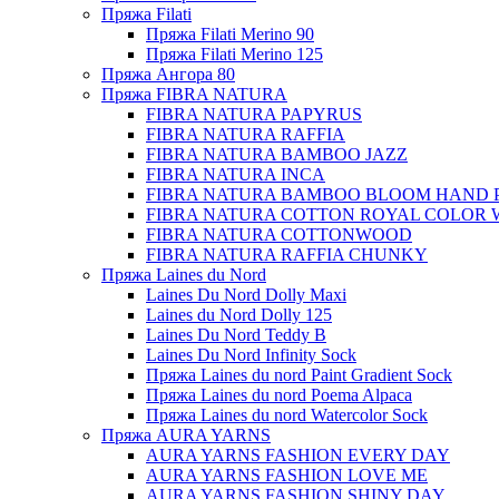
Пряжа Filati
Пряжа Filati Merino 90
Пряжа Filati Merino 125
Пряжа Ангора 80
Пряжа FIBRA NATURA
FIBRA NATURA PAPYRUS
FIBRA NATURA RAFFIA
FIBRA NATURA BAMBOO JAZZ
FIBRA NATURA INCA
FIBRA NATURA BAMBOO BLOOM HAND 
FIBRA NATURA COTTON ROYAL COLOR 
FIBRA NATURA COTTONWOOD
FIBRA NATURA RAFFIA CHUNKY
Пряжа Laines du Nord
Laines Du Nord Dolly Maxi
Laines du Nord Dolly 125
Laines Du Nord Teddy B
Laines Du Nord Infinity Sock
Пряжа Laines du nord Paint Gradient Sock
Пряжа Laines du nord Poema Alpaca
Пряжа Laines du nord Watercolor Sock
Пряжа AURA YARNS
AURA YARNS FASHION EVERY DAY
AURA YARNS FASHION LOVE ME
AURA YARNS FASHION SHINY DAY