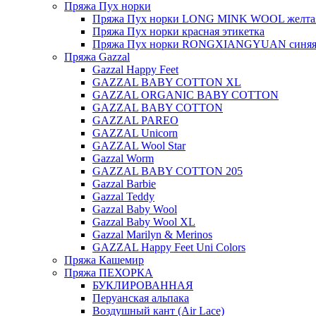
Пряжа Пух норки
Пряжа Пух норки LONG MINK WOOL желтая
Пряжа Пух норки красная этикетка
Пряжа Пух норки RONGXIANGYUAN синяя 
Пряжа Gazzal
Gazzal Happy Feet
GAZZAL BABY COTTON XL
GAZZAL ORGANIC BABY COTTON
GAZZAL BABY COTTON
GAZZAL PAREO
GAZZAL Unicorn
GAZZAL Wool Star
Gazzal Worm
GAZZAL BABY COTTON 205
Gazzal Barbie
Gazzal Teddy
Gazzal Baby Wool
Gazzal Baby Wool XL
Gazzal Marilyn & Merinos
GAZZAL Happy Feet Uni Colors
Пряжа Кашемир
Пряжа ПЕХОРКА
БУКЛИРОВАННАЯ
Перуанская альпака
Воздушный кант (Air Lace)