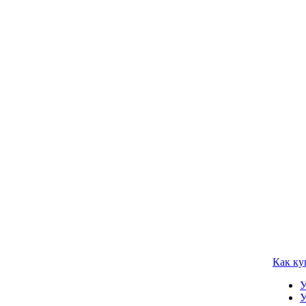
Как ку
У
У