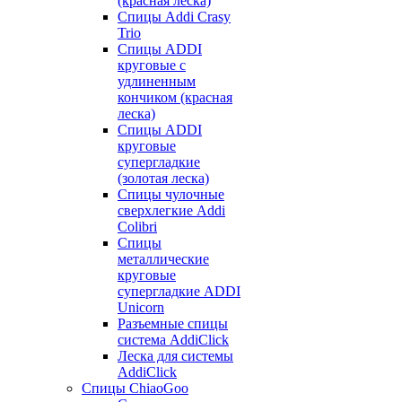
(красная леска)
Спицы Addi Crasy
Trio
Спицы ADDI
круговые с
удлиненным
кончиком (красная
леска)
Спицы ADDI
круговые
супергладкие
(золотая леска)
Спицы чулочные
сверхлегкие Addi
Colibri
Спицы
металлические
круговые
супергладкие ADDI
Unicorn
Разъемные спицы
система AddiClick
Леска для системы
AddiClick
Спицы ChiaoGoo