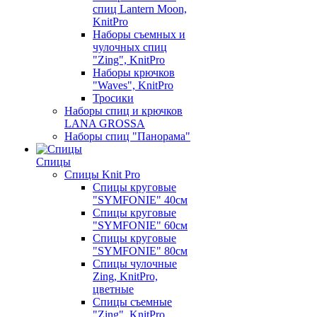
спиц Lantern Moon,
KnitPro
Наборы съемных и
чулочных спиц
"Zing", KnitPro
Наборы крючков
"Waves", KnitPro
Тросики
Наборы спиц и крючков
LANA GROSSA
Наборы спиц "Панорама"
Спицы
Спицы Knit Pro
Спицы круговые
"SYMFONIE" 40см
Спицы круговые
"SYMFONIE" 60см
Спицы круговые
"SYMFONIE" 80см
Спицы чулочные
Zing, KnitPro,
цветные
Спицы съемные
"Zing", KnitPro,