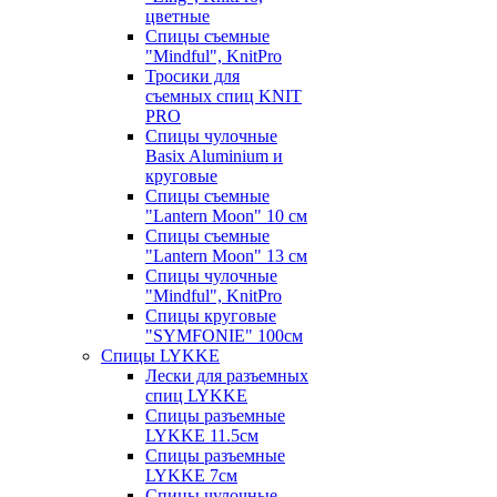
цветные
Спицы съемные
"Mindful", KnitPro
Тросики для
съемных спиц KNIT
PRO
Спицы чулочные
Basix Aluminium и
круговые
Спицы съемные
"Lantern Moon" 10 см
Спицы съемные
"Lantern Moon" 13 см
Спицы чулочные
"Mindful", KnitPro
Спицы круговые
"SYMFONIE" 100см
Спицы LYKKE
Лески для разъемных
спиц LYKKE
Спицы разъемные
LYKKE 11.5см
Спицы разъемные
LYKKE 7см
Спицы чулочные