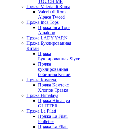
TOUCH ME
Пряжа Valeria di Roma
Valeria di Roma
Alpaca Tweed
Пряжа Inca Tops
Пряжа Inca Tops
Alpaloop
Пряжа LADY YARN
Пряжа Буклированная
Китай
Пряжа
Буклированная Siyve
Пряжа
буклированная
бобинная Китай
Пряжа Камтекс
Пряжа Камтекс
Хлопок Травка
Пряжа Himalaya
Пряжа Himalaya
GLITTER
Пряжа La Filati
Пряжа La Filati
Paillettes
Пряжа La Filati