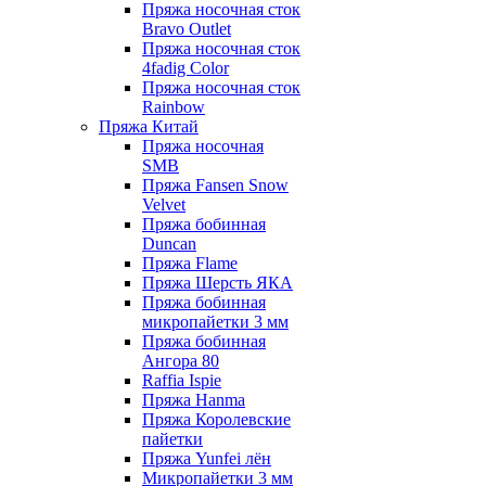
Пряжа носочная сток
Bravo Outlet
Пряжа носочная сток
4fadig Color
Пряжа носочная сток
Rainbow
Пряжа Китай
Пряжа носочная
SMB
Пряжа Fansen Snow
Velvet
Пряжа бобинная
Duncan
Пряжа Flame
Пряжа Шерсть ЯКА
Пряжа бобинная
микропайетки 3 мм
Пряжа бобинная
Ангора 80
Raffia Ispie
Пряжа Hanma
Пряжа Королевские
пайетки
Пряжа Yunfei лён
Микропайетки 3 мм