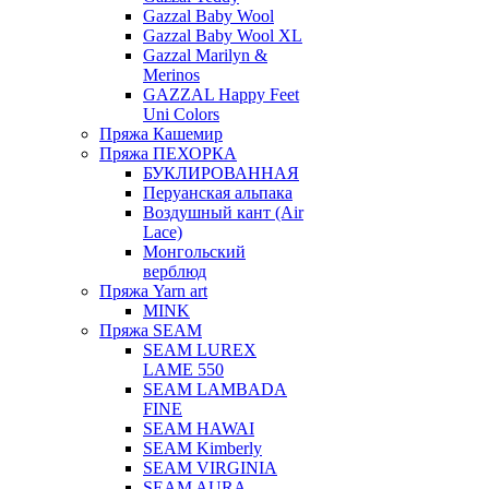
Gazzal Baby Wool
Gazzal Baby Wool XL
Gazzal Marilyn &
Merinos
GAZZAL Happy Feet
Uni Colors
Пряжа Кашемир
Пряжа ПЕХОРКА
БУКЛИРОВАННАЯ
Перуанская альпака
Воздушный кант (Air
Lace)
Монгольский
верблюд
Пряжа Yarn art
MINK
Пряжа SEAM
SEAM LUREX
LAME 550
SEAM LAMBADA
FINE
SEAM HAWAI
SEAM Kimberly
SEAM VIRGINIA
SEAM AURA