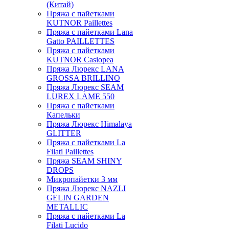
(Китай)
Пряжа с пайетками
KUTNOR Paillettes
Пряжа с пайетками Lana
Gatto PAILLETTES
Пряжа с пайетками
KUTNOR Casiopea
Пряжа Люрекс LANA
GROSSA BRILLINO
Пряжа Люрекс SEAM
LUREX LAME 550
Пряжа с пайетками
Капельки
Пряжа Люрекс Himalaya
GLITTER
Пряжа с пайетками La
Filati Paillettes
Пряжа SEAM SHINY
DROPS
Микропайетки 3 мм
Пряжа Люрекс NAZLI
GELIN GARDEN
METALLIC
Пряжа с пайетками La
Filati Lucido