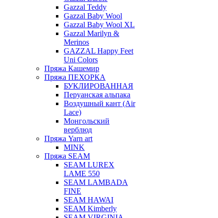
Gazzal Teddy
Gazzal Baby Wool
Gazzal Baby Wool XL
Gazzal Marilyn &
Merinos
GAZZAL Happy Feet
Uni Colors
Пряжа Кашемир
Пряжа ПЕХОРКА
БУКЛИРОВАННАЯ
Перуанская альпака
Воздушный кант (Air
Lace)
Монгольский
верблюд
Пряжа Yarn art
MINK
Пряжа SEAM
SEAM LUREX
LAME 550
SEAM LAMBADA
FINE
SEAM HAWAI
SEAM Kimberly
SEAM VIRGINIA