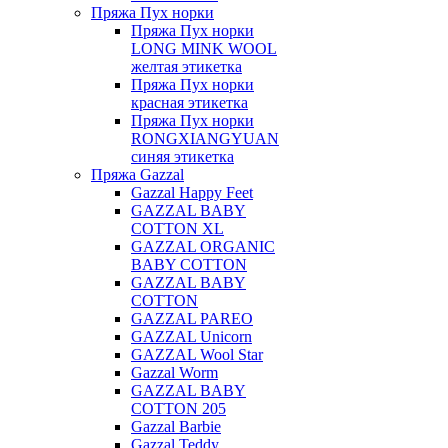
Пряжа Пух норки
Пряжа Пух норки
LONG MINK WOOL
желтая этикетка
Пряжа Пух норки
красная этикетка
Пряжа Пух норки
RONGXIANGYUAN
синяя этикетка
Пряжа Gazzal
Gazzal Happy Feet
GAZZAL BABY
COTTON XL
GAZZAL ORGANIC
BABY COTTON
GAZZAL BABY
COTTON
GAZZAL PAREO
GAZZAL Unicorn
GAZZAL Wool Star
Gazzal Worm
GAZZAL BABY
COTTON 205
Gazzal Barbie
Gazzal Teddy