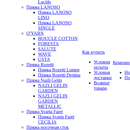
Lucido
Пряжа LANOSO
Пряжа LANOSO
LINO
Пряжа LANOSO
SINGLE
O'YARN
BOUCLE COTTON
FORESTA
SALUTE
Как купить
WAVE
USTA
Условия
Компан
Пряжа Rozetti
оплаты
Пряжа Rozetti Lumen
Условия
Но
Пряжа Rozetti Destina
доставки
По
Пряжа Nazli Gelin
Возврат
NAZLI GELIN
товара
GARDEN
NAZLI GELIN
GARDEN
METALLIC
Пряжа Svarta Faret
Пряжа Svarta Faret
CECILIA
Пряжа носочная сток