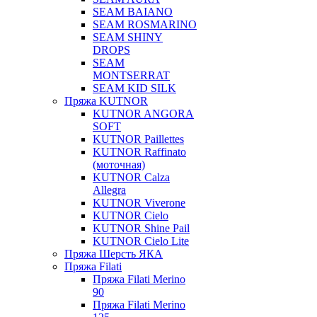
SEAM BAIANO
SEAM ROSMARINO
SEAM SHINY
DROPS
SEAM
MONTSERRAT
SEAM KID SILK
Пряжа KUTNOR
KUTNOR ANGORA
SOFT
KUTNOR Paillettes
KUTNOR Raffinato
(моточная)
KUTNOR Calza
Allegra
KUTNOR Viverone
KUTNOR Cielo
KUTNOR Shine Pail
KUTNOR Cielo Lite
Пряжа Шерсть ЯКА
Пряжа Filati
Пряжа Filati Merino
90
Пряжа Filati Merino