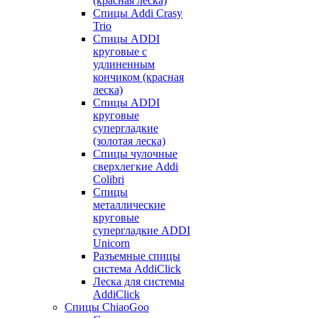
(красная леска)
Спицы Addi Crasy
Trio
Спицы ADDI
круговые с
удлиненным
кончиком (красная
леска)
Спицы ADDI
круговые
супергладкие
(золотая леска)
Спицы чулочные
сверхлегкие Addi
Colibri
Спицы
металлические
круговые
супергладкие ADDI
Unicorn
Разъемные спицы
система AddiClick
Леска для системы
AddiClick
Спицы ChiaoGoo