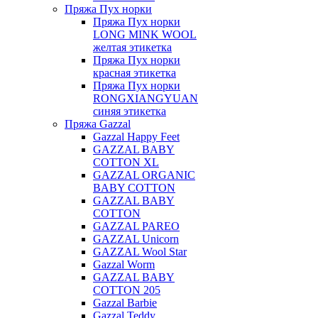
Пряжа Пух норки
Пряжа Пух норки
LONG MINK WOOL
желтая этикетка
Пряжа Пух норки
красная этикетка
Пряжа Пух норки
RONGXIANGYUAN
синяя этикетка
Пряжа Gazzal
Gazzal Happy Feet
GAZZAL BABY
COTTON XL
GAZZAL ORGANIC
BABY COTTON
GAZZAL BABY
COTTON
GAZZAL PAREO
GAZZAL Unicorn
GAZZAL Wool Star
Gazzal Worm
GAZZAL BABY
COTTON 205
Gazzal Barbie
Gazzal Teddy