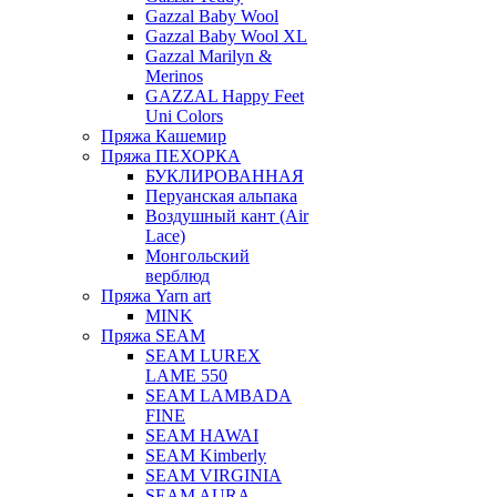
Gazzal Baby Wool
Gazzal Baby Wool XL
Gazzal Marilyn &
Merinos
GAZZAL Happy Feet
Uni Colors
Пряжа Кашемир
Пряжа ПЕХОРКА
БУКЛИРОВАННАЯ
Перуанская альпака
Воздушный кант (Air
Lace)
Монгольский
верблюд
Пряжа Yarn art
MINK
Пряжа SEAM
SEAM LUREX
LAME 550
SEAM LAMBADA
FINE
SEAM HAWAI
SEAM Kimberly
SEAM VIRGINIA
SEAM AURA