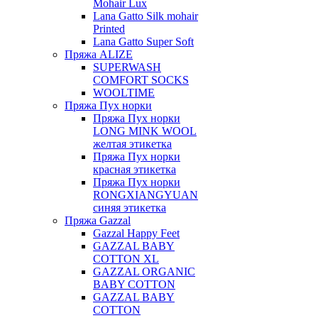
Mohair Lux
Lana Gatto Silk mohair
Printed
Lana Gatto Super Soft
Пряжа ALIZE
SUPERWASH
COMFORT SOCKS
WOOLTIME
Пряжа Пух норки
Пряжа Пух норки
LONG MINK WOOL
желтая этикетка
Пряжа Пух норки
красная этикетка
Пряжа Пух норки
RONGXIANGYUAN
синяя этикетка
Пряжа Gazzal
Gazzal Happy Feet
GAZZAL BABY
COTTON XL
GAZZAL ORGANIC
BABY COTTON
GAZZAL BABY
COTTON