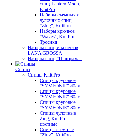
спиц Lantern Moon,
KnitPro
Наборы съемных и
чулочных спиц
"Zing", KnitPro
Наборы крючков
"Waves", KnitPro
Тросики
Наборы спиц и крючков
LANA GROSSA
Наборы спиц "Панорама"
Спицы
Спицы Knit Pro
Спицы круговые
"SYMFONIE" 40см
Спицы круговые
"SYMFONIE" 60см
Спицы круговые
"SYMFONIE" 80см
Спицы чулочные
Zing, KnitPro,
цветные
Спицы съемные
"Zing", KnitPro,