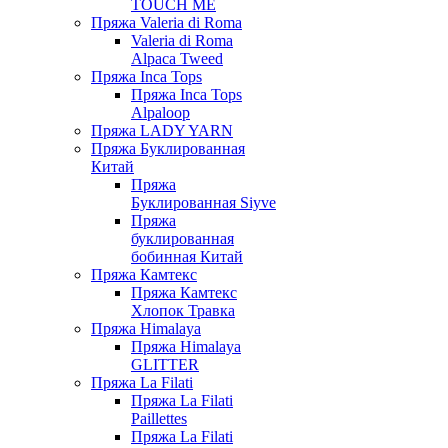
TOUCH ME
Пряжа Valeria di Roma
Valeria di Roma
Alpaca Tweed
Пряжа Inca Tops
Пряжа Inca Tops
Alpaloop
Пряжа LADY YARN
Пряжа Буклированная
Китай
Пряжа
Буклированная Siyve
Пряжа
буклированная
бобинная Китай
Пряжа Камтекс
Пряжа Камтекс
Хлопок Травка
Пряжа Himalaya
Пряжа Himalaya
GLITTER
Пряжа La Filati
Пряжа La Filati
Paillettes
Пряжа La Filati