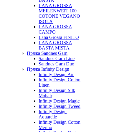
BASTA
LANA GROSSA
MEILENWEIT 100
COTONE VEGANO
ISOLA
LANA GROSSA
CAMPO
Lana Grossa FINITO
LANA GROSSA
BASTA MISTA
Пряжа Sandnes Garn
Sandnes Garn Line
Sandnes Garn Duo
Пряжа Infinity Design
Infinity Design Air
Infinity Design Cotton
Linen
Infinity Design Silk
Mohair
Infinity Design Magic
Infinity Design Tweed
Infinity Design
Aquarelle
Infinity Design Cotton
Merino