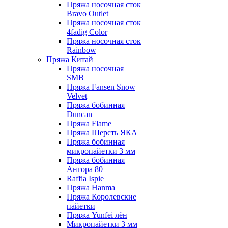
Пряжа носочная сток
Bravo Outlet
Пряжа носочная сток
4fadig Color
Пряжа носочная сток
Rainbow
Пряжа Китай
Пряжа носочная
SMB
Пряжа Fansen Snow
Velvet
Пряжа бобинная
Duncan
Пряжа Flame
Пряжа Шерсть ЯКА
Пряжа бобинная
микропайетки 3 мм
Пряжа бобинная
Ангора 80
Raffia Ispie
Пряжа Hanma
Пряжа Королевские
пайетки
Пряжа Yunfei лён
Микропайетки 3 мм