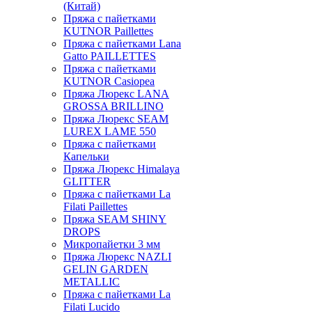
(Китай)
Пряжа с пайетками
KUTNOR Paillettes
Пряжа с пайетками Lana
Gatto PAILLETTES
Пряжа с пайетками
KUTNOR Casiopea
Пряжа Люрекс LANA
GROSSA BRILLINO
Пряжа Люрекс SEAM
LUREX LAME 550
Пряжа с пайетками
Капельки
Пряжа Люрекс Himalaya
GLITTER
Пряжа с пайетками La
Filati Paillettes
Пряжа SEAM SHINY
DROPS
Микропайетки 3 мм
Пряжа Люрекс NAZLI
GELIN GARDEN
METALLIC
Пряжа с пайетками La
Filati Lucido