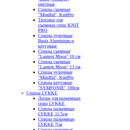
цветные
Спицы съемные
"Mindful", KnitPro
Тросики для
съемных спиц KNIT
PRO
Спицы чулочные
Basix Aluminium и
круговые
Спицы съемные
"Lantern Moon" 10 см
Спицы съемные
"Lantern Moon" 13 см
Спицы чулочные
"Mindful", KnitPro
Спицы круговые
"SYMFONIE" 100см
Спицы LYKKE
Лески для разъемных
спиц LYKKE
Спицы разъемные
LYKKE 11.5см
Спицы разъемные
LYKKE 7см
Спицы чулочные