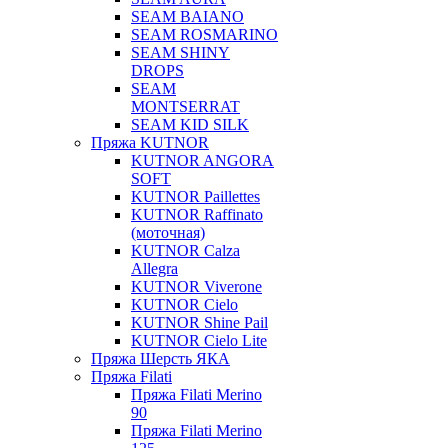
SEAM BAIANO
SEAM ROSMARINO
SEAM SHINY
DROPS
SEAM
MONTSERRAT
SEAM KID SILK
Пряжа KUTNOR
KUTNOR ANGORA
SOFT
KUTNOR Paillettes
KUTNOR Raffinato
(моточная)
KUTNOR Calza
Allegra
KUTNOR Viverone
KUTNOR Cielo
KUTNOR Shine Pail
KUTNOR Cielo Lite
Пряжа Шерсть ЯКА
Пряжа Filati
Пряжа Filati Merino
90
Пряжа Filati Merino