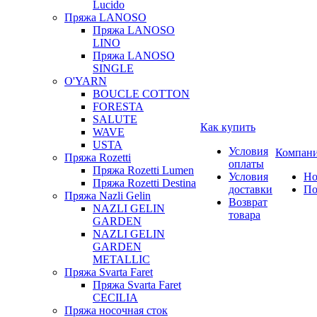
Lucido
Пряжа LANOSO
Пряжа LANOSO
LINO
Пряжа LANOSO
SINGLE
O'YARN
BOUCLE COTTON
FORESTA
SALUTE
Как купить
WAVE
USTA
Условия
Компан
Пряжа Rozetti
оплаты
Пряжа Rozetti Lumen
Условия
Но
Пряжа Rozetti Destina
доставки
По
Пряжа Nazli Gelin
Возврат
NAZLI GELIN
товара
GARDEN
NAZLI GELIN
GARDEN
METALLIC
Пряжа Svarta Faret
Пряжа Svarta Faret
CECILIA
Пряжа носочная сток